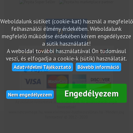
marketplace partner
Weboldalunk sütiket (cookie-kat) használ a megfelelő
felhasználói élmény érdekében. Weboldalunk
megfelelő működése érdekében kérem engedélyezze
a sütik használatát!
A weboldal további használatával Ön tudomásul
veszi, és elfogadja a cookie-k (sütik) használatát.
Adatvédelmi Tájékoztató
Bővebb információ
Engedélyezem
Nem engedélyezem
Az oldalon feltüntetek árak bruttó árak. Az árváltoztatás jogát
fenntartjuk!
www.netcsemege.hu, www.elelmiszer-hazhozszallitas.hu - Minden jog
fenntartva! © 2012 - 2020