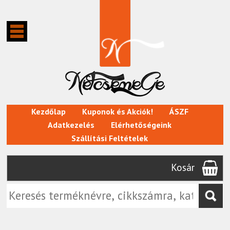
Kezdőlap
Kuponok és Akciók!
ÁSZF
Adatkezelés
Elérhetőségeink
Szállítási Feltételek
Kosár