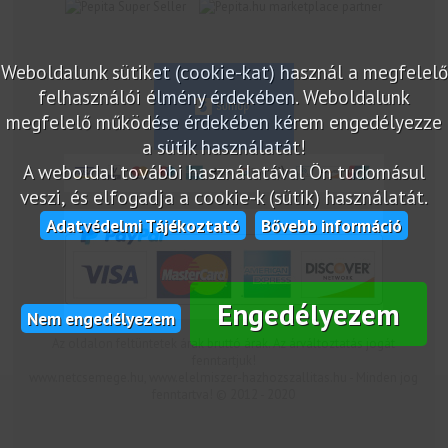
marketplace partner
Weboldalunk sütiket (cookie-kat) használ a megfelelő
felhasználói élmény érdekében. Weboldalunk
megfelelő működése érdekében kérem engedélyezze
a sütik használatát!
A weboldal további használatával Ön tudomásul
veszi, és elfogadja a cookie-k (sütik) használatát.
Adatvédelmi Tájékoztató
Bővebb információ
Engedélyezem
Nem engedélyezem
Az oldalon feltüntetek árak bruttó árak. Az árváltoztatás jogát
fenntartjuk!
www.netcsemege.hu, www.elelmiszer-hazhozszallitas.hu - Minden jog
fenntartva! © 2012 - 2020