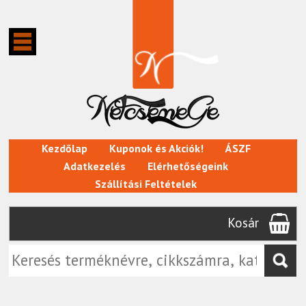
Kezdőlap
Kuponok és Akciók!
ÁSZF
Adatkezelés
Elérhetőségeink
Szállítási Feltételek
Kosár