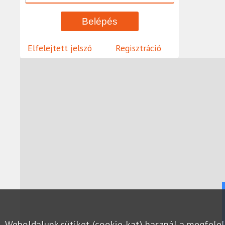
Elfelejtett jelszó
Regisztráció
Weboldalunk sütiket (cookie-kat) használ a megfel