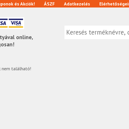
ponok és Akciók!
ÁSZF
Adatkezelés
Elérhetőségei
tyával online,
gosan!
 nem található!