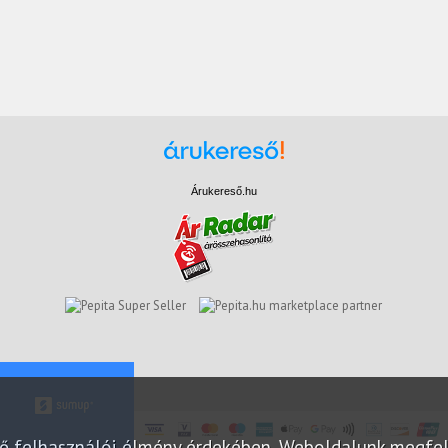
Árukereső.hu
marketplace partner
elő felhasználói élmény érdekében. Weboldalunk megfe