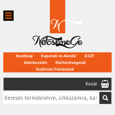
Kezdőlap
Kuponok és Akciók!
ÁSZF
Adatkezelés
Elérhetőségeink
Szállítási Feltételek
Kosár