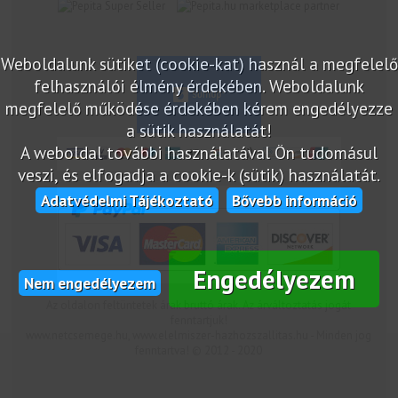
marketplace partner
Weboldalunk sütiket (cookie-kat) használ a megfelelő
felhasználói élmény érdekében. Weboldalunk
megfelelő működése érdekében kérem engedélyezze
a sütik használatát!
A weboldal további használatával Ön tudomásul
veszi, és elfogadja a cookie-k (sütik) használatát.
Adatvédelmi Tájékoztató
Bővebb információ
Engedélyezem
Nem engedélyezem
Az oldalon feltüntetek árak bruttó árak. Az árváltoztatás jogát
fenntartjuk!
www.netcsemege.hu, www.elelmiszer-hazhozszallitas.hu - Minden jog
fenntartva! © 2012 - 2020