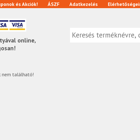
ponok és Akciók!
ÁSZF
Adatkezelés
Elérhetőségei
tyával online,
gosan!
 nem található!