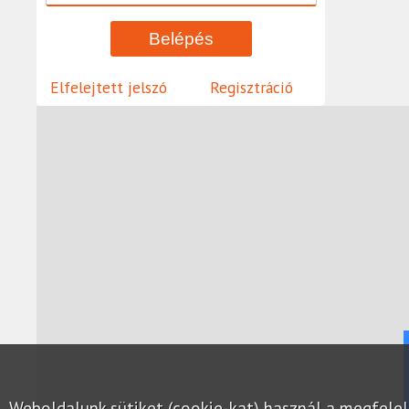
Elfelejtett jelszó
Regisztráció
Weboldalunk sütiket (cookie-kat) használ a megfel