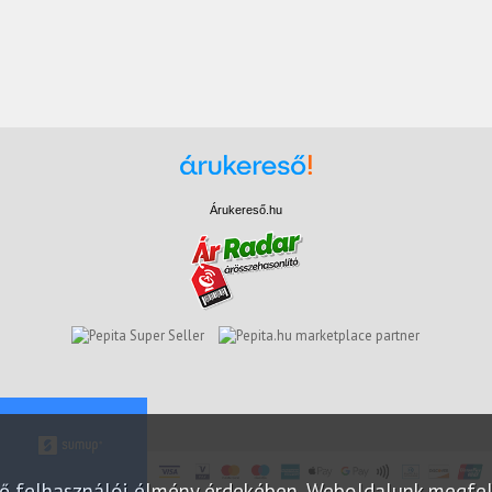
Árukereső.hu
marketplace partner
elő felhasználói élmény érdekében. Weboldalunk megfe