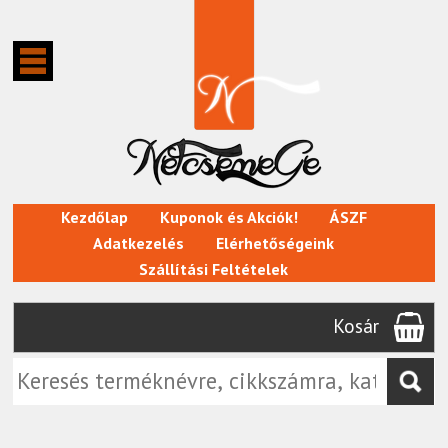
Kezdőlap
Kuponok és Akciók!
ÁSZF
Adatkezelés
Elérhetőségeink
Szállítási Feltételek
Kosár