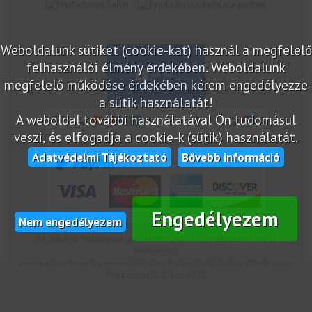
marketplace partner
Weboldalunk sütiket (cookie-kat) használ a megfelelő
felhasználói élmény érdekében. Weboldalunk
megfelelő működése érdekében kérem engedélyezze
a sütik használatát!
A weboldal további használatával Ön tudomásul
veszi, és elfogadja a cookie-k (sütik) használatát.
Adatvédelmi Tájékoztató
Bővebb információ
Engedélyezem
Nem engedélyezem
Az oldalon feltüntetek árak bruttó árak. Az árváltoztatás jogát
fenntartjuk!
www.netcsemege.hu, www.elelmiszer-hazhozszallitas.hu - Minden jog
fenntartva! © 2012 - 2020