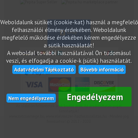
marketplace partner
Weboldalunk sütiket (cookie-kat) használ a megfelelő
felhasználói élmény érdekében. Weboldalunk
megfelelő működése érdekében kérem engedélyezze
a sütik használatát!
A weboldal további használatával Ön tudomásul
veszi, és elfogadja a cookie-k (sütik) használatát.
Adatvédelmi Tájékoztató
Bővebb információ
Engedélyezem
Nem engedélyezem
Az oldalon feltüntetek árak bruttó árak. Az árváltoztatás jogát
fenntartjuk!
www.netcsemege.hu, www.elelmiszer-hazhozszallitas.hu - Minden jog
fenntartva! © 2012 - 2020