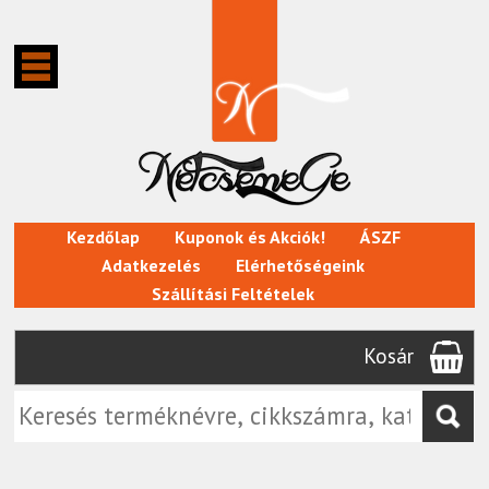
Kezdőlap
Kuponok és Akciók!
ÁSZF
Adatkezelés
Elérhetőségeink
Szállítási Feltételek
Kosár