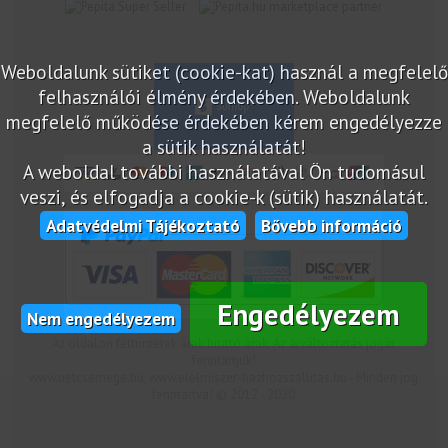
marketplace partner
Weboldalunk sütiket (cookie-kat) használ a megfelelő
felhasználói élmény érdekében. Weboldalunk
megfelelő működése érdekében kérem engedélyezze
a sütik használatát!
A weboldal további használatával Ön tudomásul
veszi, és elfogadja a cookie-k (sütik) használatát.
Adatvédelmi Tájékoztató
Bővebb információ
Engedélyezem
Nem engedélyezem
Az oldalon feltüntetek árak bruttó árak. Az árváltoztatás jogát
fenntartjuk!
www.netcsemege.hu, www.elelmiszer-hazhozszallitas.hu - Minden jog
fenntartva! © 2012 - 2020