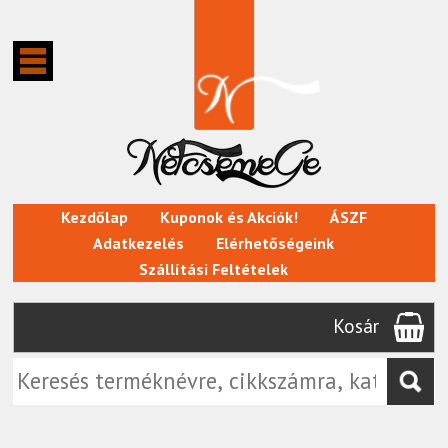
Kezdőlap
Kuponok és Akciók!
ÁSZF
Adatkezelés
Elérhetőségeink
Szállítási Feltételek
Kosár