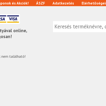
ponok és Akciók!
ÁSZF
Adatkezelés
Elérhetőségei
tyával online,
gosan!
 nem található!