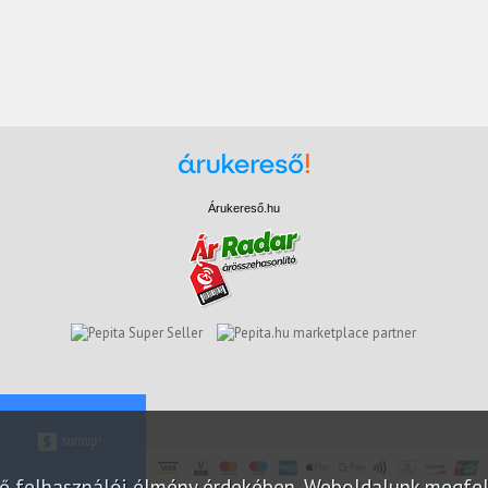
Árukereső.hu
marketplace partner
elő felhasználói élmény érdekében. Weboldalunk megfe