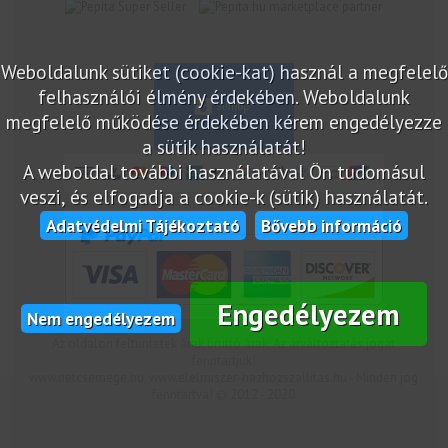
marketplace partner
Weboldalunk sütiket (cookie-kat) használ a megfelelő
felhasználói élmény érdekében. Weboldalunk
megfelelő működése érdekében kérem engedélyezze
a sütik használatát!
A weboldal további használatával Ön tudomásul
veszi, és elfogadja a cookie-k (sütik) használatát.
Adatvédelmi Tájékoztató
Bővebb információ
Engedélyezem
Nem engedélyezem
Az oldalon feltüntetek árak bruttó árak. Az árváltoztatás jogát
fenntartjuk!
www.netcsemege.hu, www.elelmiszer-hazhozszallitas.hu - Minden jog
fenntartva! © 2012 - 2020