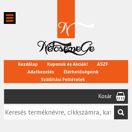
Kezdőlap
Kuponok és Akciók!
ÁSZF
Adatkezelés
Elérhetőségeink
Szállítási Feltételek
Kosár