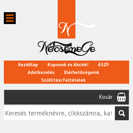
Kezdőlap
Kuponok és Akciók!
ÁSZF
Adatkezelés
Elérhetőségeink
Szállítási Feltételek
Kosár