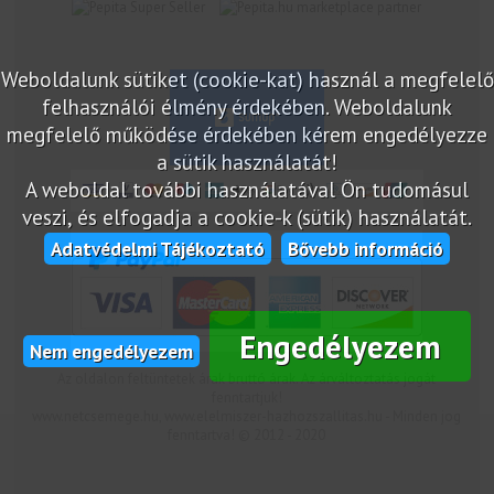
marketplace partner
Weboldalunk sütiket (cookie-kat) használ a megfelelő
felhasználói élmény érdekében. Weboldalunk
megfelelő működése érdekében kérem engedélyezze
a sütik használatát!
A weboldal további használatával Ön tudomásul
veszi, és elfogadja a cookie-k (sütik) használatát.
Adatvédelmi Tájékoztató
Bővebb információ
Engedélyezem
Nem engedélyezem
Az oldalon feltüntetek árak bruttó árak. Az árváltoztatás jogát
fenntartjuk!
www.netcsemege.hu, www.elelmiszer-hazhozszallitas.hu - Minden jog
fenntartva! © 2012 - 2020