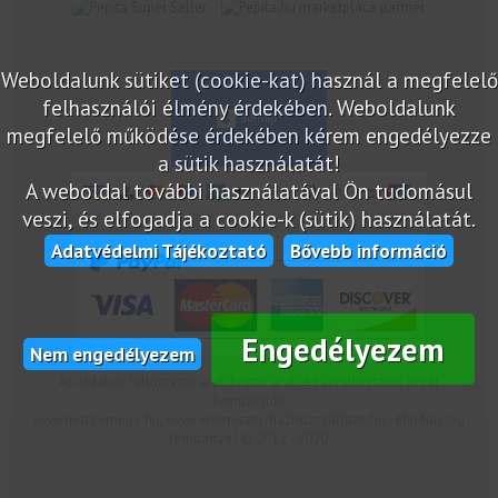
marketplace partner
Weboldalunk sütiket (cookie-kat) használ a megfelelő
felhasználói élmény érdekében. Weboldalunk
megfelelő működése érdekében kérem engedélyezze
a sütik használatát!
A weboldal további használatával Ön tudomásul
veszi, és elfogadja a cookie-k (sütik) használatát.
Adatvédelmi Tájékoztató
Bővebb információ
Engedélyezem
Nem engedélyezem
Az oldalon feltüntetek árak bruttó árak. Az árváltoztatás jogát
fenntartjuk!
www.netcsemege.hu, www.elelmiszer-hazhozszallitas.hu - Minden jog
fenntartva! © 2012 - 2020