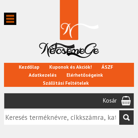
Kezdőlap
Kuponok és Akciók!
ÁSZF
Adatkezelés
Elérhetőségeink
Szállítási Feltételek
Kosár