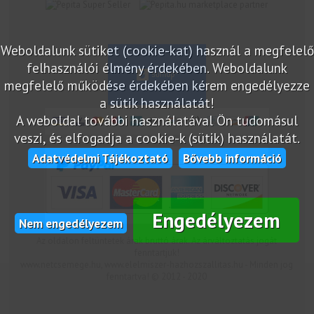
marketplace partner
Weboldalunk sütiket (cookie-kat) használ a megfelelő
felhasználói élmény érdekében. Weboldalunk
megfelelő működése érdekében kérem engedélyezze
a sütik használatát!
A weboldal további használatával Ön tudomásul
veszi, és elfogadja a cookie-k (sütik) használatát.
Adatvédelmi Tájékoztató
Bővebb információ
Engedélyezem
Nem engedélyezem
Az oldalon feltüntetek árak bruttó árak. Az árváltoztatás jogát
fenntartjuk!
www.netcsemege.hu, www.elelmiszer-hazhozszallitas.hu - Minden jog
fenntartva! © 2012 - 2020