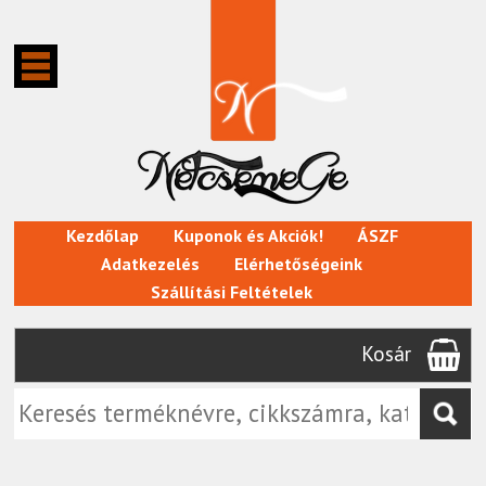
Kezdőlap
Kuponok és Akciók!
ÁSZF
Adatkezelés
Elérhetőségeink
Szállítási Feltételek
Kosár