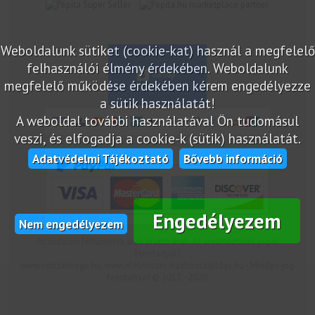
marketplace partner
Weboldalunk sütiket (cookie-kat) használ a megfelelő
felhasználói élmény érdekében. Weboldalunk
megfelelő működése érdekében kérem engedélyezze
a sütik használatát!
A weboldal további használatával Ön tudomásul
veszi, és elfogadja a cookie-k (sütik) használatát.
Adatvédelmi Tájékoztató
Bővebb információ
Engedélyezem
Nem engedélyezem
Az oldalon feltüntetek árak bruttó árak. Az árváltoztatás jogát
fenntartjuk!
www.netcsemege.hu, www.elelmiszer-hazhozszallitas.hu - Minden jog
fenntartva! © 2012 - 2020