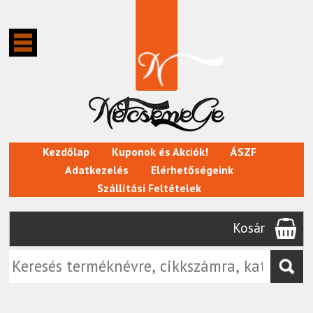
Kezdőlap
Kuponok és Akciók!
ÁSZF
Adatkezelés
Elérhetőségeink
Szállítási Feltételek
Kosár