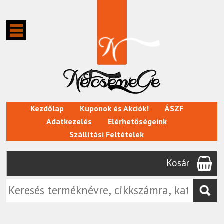
Kezdőlap
Kuponok és Akciók!
ÁSZF
Adatkezelés
Elérhetőségeink
Szállítási Feltételek
Kosár