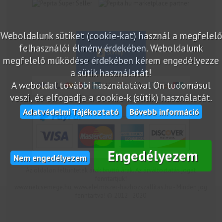
marketplace partner
Weboldalunk sütiket (cookie-kat) használ a megfelelő
felhasználói élmény érdekében. Weboldalunk
megfelelő működése érdekében kérem engedélyezze
a sütik használatát!
A weboldal további használatával Ön tudomásul
veszi, és elfogadja a cookie-k (sütik) használatát.
Adatvédelmi Tájékoztató
Bővebb információ
Engedélyezem
Nem engedélyezem
Az oldalon feltüntetek árak bruttó árak. Az árváltoztatás jogát
fenntartjuk!
www.netcsemege.hu, www.elelmiszer-hazhozszallitas.hu - Minden jog
fenntartva! © 2012 - 2020