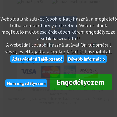
marketplace partner
Weboldalunk sütiket (cookie-kat) használ a megfelelő
felhasználói élmény érdekében. Weboldalunk
megfelelő működése érdekében kérem engedélyezze
a sütik használatát!
A weboldal további használatával Ön tudomásul
veszi, és elfogadja a cookie-k (sütik) használatát.
Adatvédelmi Tájékoztató
Bővebb információ
Engedélyezem
Nem engedélyezem
Az oldalon feltüntetek árak bruttó árak. Az árváltoztatás jogát
fenntartjuk!
www.netcsemege.hu, www.elelmiszer-hazhozszallitas.hu - Minden jog
fenntartva! © 2012 - 2020