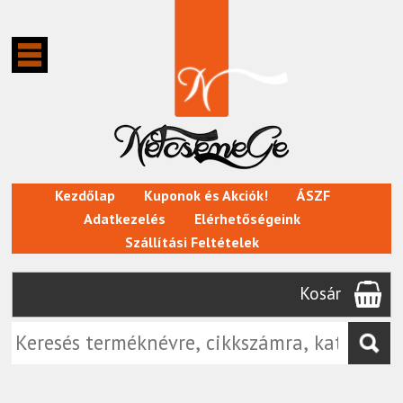
Kezdőlap
Kuponok és Akciók!
ÁSZF
Adatkezelés
Elérhetőségeink
Szállítási Feltételek
Kosár