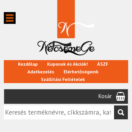
Kezdőlap
Kuponok és Akciók!
ÁSZF
Adatkezelés
Elérhetőségeink
Szállítási Feltételek
Kosár