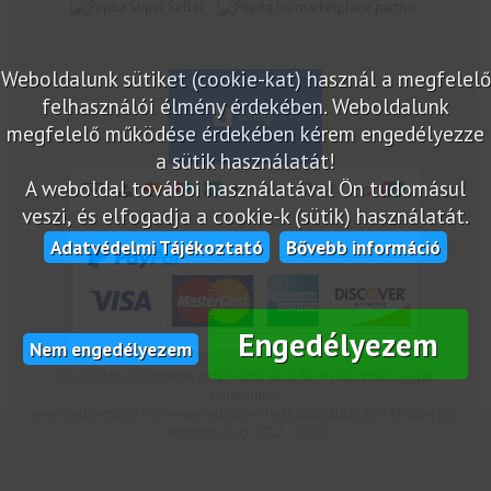
marketplace partner
Weboldalunk sütiket (cookie-kat) használ a megfelelő
felhasználói élmény érdekében. Weboldalunk
megfelelő működése érdekében kérem engedélyezze
a sütik használatát!
A weboldal további használatával Ön tudomásul
veszi, és elfogadja a cookie-k (sütik) használatát.
Adatvédelmi Tájékoztató
Bővebb információ
Engedélyezem
Nem engedélyezem
Az oldalon feltüntetek árak bruttó árak. Az árváltoztatás jogát
fenntartjuk!
www.netcsemege.hu, www.elelmiszer-hazhozszallitas.hu - Minden jog
fenntartva! © 2012 - 2020