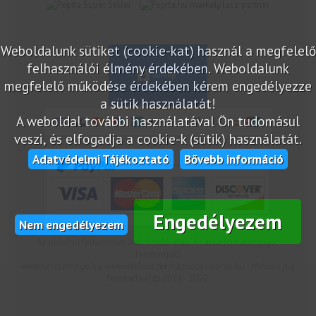
marketplace partner
Weboldalunk sütiket (cookie-kat) használ a megfelelő
felhasználói élmény érdekében. Weboldalunk
megfelelő működése érdekében kérem engedélyezze
a sütik használatát!
A weboldal további használatával Ön tudomásul
veszi, és elfogadja a cookie-k (sütik) használatát.
Adatvédelmi Tájékoztató
Bővebb információ
Engedélyezem
Nem engedélyezem
Az oldalon feltüntetek árak bruttó árak. Az árváltoztatás jogát
fenntartjuk!
www.netcsemege.hu, www.elelmiszer-hazhozszallitas.hu - Minden jog
fenntartva! © 2012 - 2020