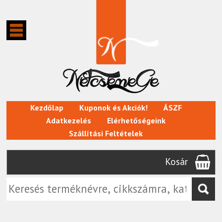
Kezdőlap
Kuponok és Akciók!
ÁSZF
Adatkezelés
Elérhetőségeink
Szállítási Feltételek
Kosár