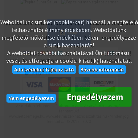
marketplace partner
Weboldalunk sütiket (cookie-kat) használ a megfelelő
felhasználói élmény érdekében. Weboldalunk
megfelelő működése érdekében kérem engedélyezze
a sütik használatát!
A weboldal további használatával Ön tudomásul
veszi, és elfogadja a cookie-k (sütik) használatát.
Adatvédelmi Tájékoztató
Bővebb információ
Engedélyezem
Nem engedélyezem
Az oldalon feltüntetek árak bruttó árak. Az árváltoztatás jogát
fenntartjuk!
www.netcsemege.hu, www.elelmiszer-hazhozszallitas.hu - Minden jog
fenntartva! © 2012 - 2020