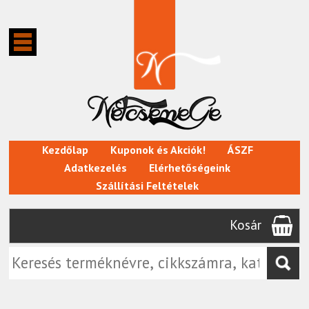
Kezdőlap
Kuponok és Akciók!
ÁSZF
Adatkezelés
Elérhetőségeink
Szállítási Feltételek
Kosár