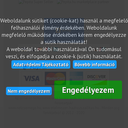
marketplace partner
Weboldalunk sütiket (cookie-kat) használ a megfelelő
felhasználói élmény érdekében. Weboldalunk
megfelelő működése érdekében kérem engedélyezze
a sütik használatát!
A weboldal további használatával Ön tudomásul
veszi, és elfogadja a cookie-k (sütik) használatát.
Adatvédelmi Tájékoztató
Bővebb információ
Engedélyezem
Nem engedélyezem
Az oldalon feltüntetek árak bruttó árak. Az árváltoztatás jogát
fenntartjuk!
www.netcsemege.hu, www.elelmiszer-hazhozszallitas.hu - Minden jog
fenntartva! © 2012 - 2020