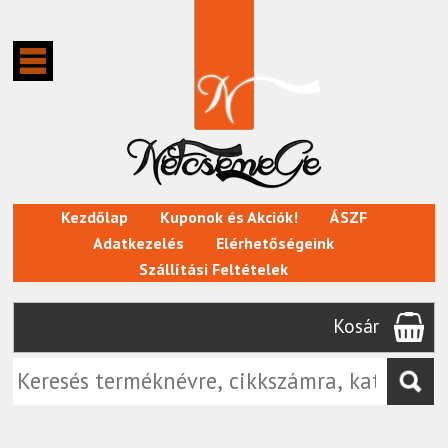
Kezdőlap
Kuponok és Akciók!
ÁSZF
Adatkezelés
Elérhetőségeink
Szállítási Feltételek
Kosár