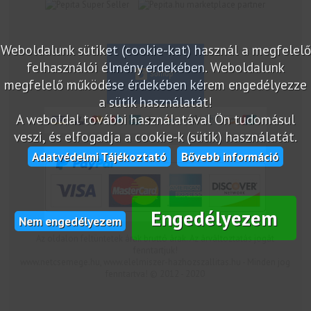
marketplace partner
Weboldalunk sütiket (cookie-kat) használ a megfelelő
felhasználói élmény érdekében. Weboldalunk
megfelelő működése érdekében kérem engedélyezze
a sütik használatát!
A weboldal további használatával Ön tudomásul
veszi, és elfogadja a cookie-k (sütik) használatát.
Adatvédelmi Tájékoztató
Bővebb információ
Engedélyezem
Nem engedélyezem
Az oldalon feltüntetek árak bruttó árak. Az árváltoztatás jogát
fenntartjuk!
www.netcsemege.hu, www.elelmiszer-hazhozszallitas.hu - Minden jog
fenntartva! © 2012 - 2020