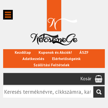
Kezdőlap
Kuponok és Akciók!
ÁSZF
Adatkezelés
Elérhetőségeink
Szállítási Feltételek
Kosár