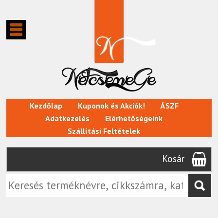
Kezdőlap
Kuponok és Akciók!
ÁSZF
Adatkezelés
Elérhetőségeink
Szállítási Feltételek
Kosár