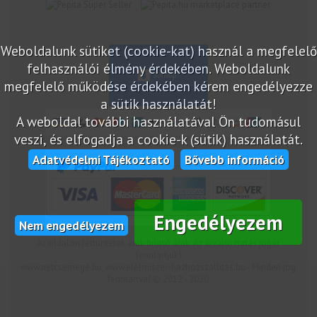
marketplace partner
Weboldalunk sütiket (cookie-kat) használ a megfelelő
felhasználói élmény érdekében. Weboldalunk
megfelelő működése érdekében kérem engedélyezze
a sütik használatát!
A weboldal további használatával Ön tudomásul
veszi, és elfogadja a cookie-k (sütik) használatát.
Adatvédelmi Tájékoztató
Bővebb információ
Engedélyezem
Nem engedélyezem
Az oldalon feltüntetek árak bruttó árak. Az árváltoztatás jogát
fenntartjuk!
www.netcsemege.hu, www.elelmiszer-hazhozszallitas.hu - Minden jog
fenntartva! © 2012 - 2020