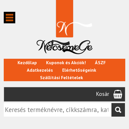
Kezdőlap
Kuponok és Akciók!
ÁSZF
Adatkezelés
Elérhetőségeink
Szállítási Feltételek
Kosár