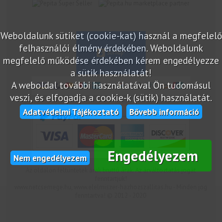
marketplace partner
Weboldalunk sütiket (cookie-kat) használ a megfelelő
felhasználói élmény érdekében. Weboldalunk
megfelelő működése érdekében kérem engedélyezze
a sütik használatát!
A weboldal további használatával Ön tudomásul
veszi, és elfogadja a cookie-k (sütik) használatát.
Adatvédelmi Tájékoztató
Bővebb információ
Engedélyezem
Nem engedélyezem
Az oldalon feltüntetek árak bruttó árak. Az árváltoztatás jogát
fenntartjuk!
www.netcsemege.hu, www.elelmiszer-hazhozszallitas.hu - Minden jog
fenntartva! © 2012 - 2020