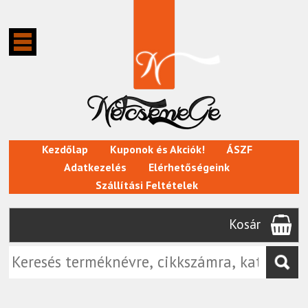
Kezdőlap
Kuponok és Akciók!
ÁSZF
Adatkezelés
Elérhetőségeink
Szállítási Feltételek
Kosár