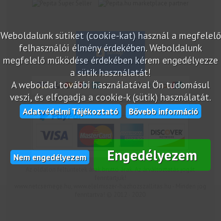
marketplace partner
Weboldalunk sütiket (cookie-kat) használ a megfelelő
felhasználói élmény érdekében. Weboldalunk
megfelelő működése érdekében kérem engedélyezze
a sütik használatát!
A weboldal további használatával Ön tudomásul
veszi, és elfogadja a cookie-k (sütik) használatát.
Adatvédelmi Tájékoztató
Bővebb információ
Engedélyezem
Nem engedélyezem
Az oldalon feltüntetek árak bruttó árak. Az árváltoztatás jogát
fenntartjuk!
www.netcsemege.hu, www.elelmiszer-hazhozszallitas.hu - Minden jog
fenntartva! © 2012 - 2020