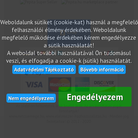
marketplace partner
Weboldalunk sütiket (cookie-kat) használ a megfelelő
felhasználói élmény érdekében. Weboldalunk
megfelelő működése érdekében kérem engedélyezze
a sütik használatát!
A weboldal további használatával Ön tudomásul
veszi, és elfogadja a cookie-k (sütik) használatát.
Adatvédelmi Tájékoztató
Bővebb információ
Engedélyezem
Nem engedélyezem
Az oldalon feltüntetek árak bruttó árak. Az árváltoztatás jogát
fenntartjuk!
www.netcsemege.hu, www.elelmiszer-hazhozszallitas.hu - Minden jog
fenntartva! © 2012 - 2020