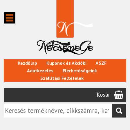
Kezdőlap
Kuponok és Akciók!
ÁSZF
Adatkezelés
Elérhetőségeink
Szállítási Feltételek
Kosár