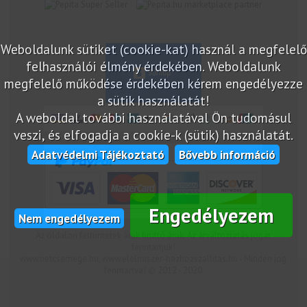
marketplace partner
Weboldalunk sütiket (cookie-kat) használ a megfelelő
felhasználói élmény érdekében. Weboldalunk
megfelelő működése érdekében kérem engedélyezze
a sütik használatát!
A weboldal további használatával Ön tudomásul
veszi, és elfogadja a cookie-k (sütik) használatát.
Adatvédelmi Tájékoztató
Bővebb információ
Engedélyezem
Nem engedélyezem
Az oldalon feltüntetek árak bruttó árak. Az árváltoztatás jogát
fenntartjuk!
www.netcsemege.hu, www.elelmiszer-hazhozszallitas.hu - Minden jog
fenntartva! © 2012 - 2020