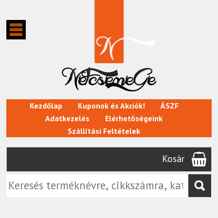
Kezdőlap
Kuponok és Akciók!
ÁSZF
Adatkezelés
Elérhetőségeink
Szállítási Feltételek
Kosár