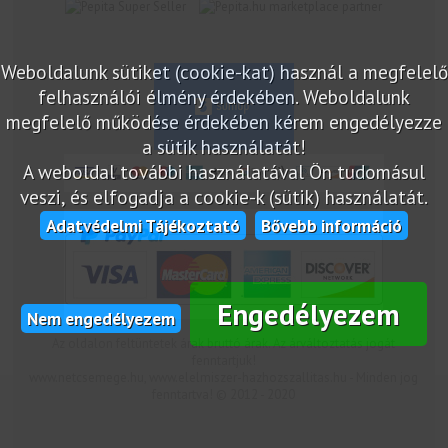
marketplace partner
Weboldalunk sütiket (cookie-kat) használ a megfelelő
felhasználói élmény érdekében. Weboldalunk
megfelelő működése érdekében kérem engedélyezze
a sütik használatát!
A weboldal további használatával Ön tudomásul
veszi, és elfogadja a cookie-k (sütik) használatát.
Adatvédelmi Tájékoztató
Bővebb információ
Engedélyezem
Nem engedélyezem
Az oldalon feltüntetek árak bruttó árak. Az árváltoztatás jogát
fenntartjuk!
www.netcsemege.hu, www.elelmiszer-hazhozszallitas.hu - Minden jog
fenntartva! © 2012 - 2020