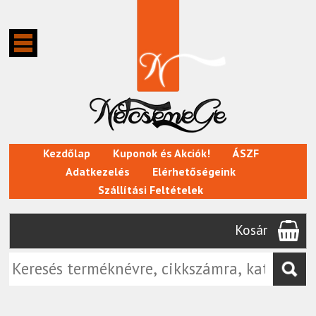
Kezdőlap
Kuponok és Akciók!
ÁSZF
Adatkezelés
Elérhetőségeink
Szállítási Feltételek
Kosár