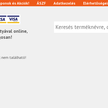
ponok és Akciók!
ÁSZF
Adatkezelés
Elérhetőségei
tyával online,
gosan!
 nem található!