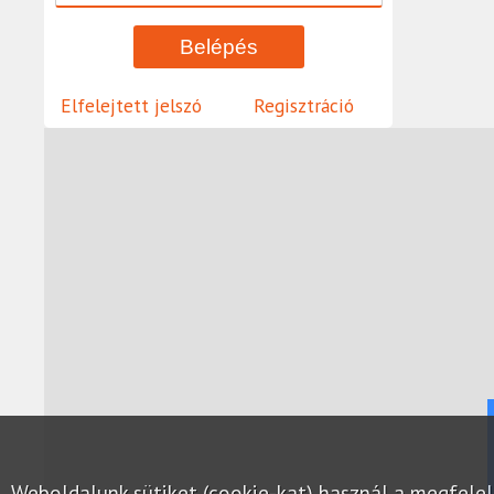
Elfelejtett jelszó
Regisztráció
Weboldalunk sütiket (cookie-kat) használ a megfel