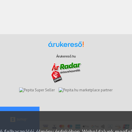
Árukereső.hu
marketplace partner
elő felhasználói élmény érdekében. Weboldalunk megfe