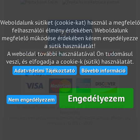
marketplace partner
Weboldalunk sütiket (cookie-kat) használ a megfelelő
felhasználói élmény érdekében. Weboldalunk
megfelelő működése érdekében kérem engedélyezze
a sütik használatát!
A weboldal további használatával Ön tudomásul
veszi, és elfogadja a cookie-k (sütik) használatát.
Adatvédelmi Tájékoztató
Bővebb információ
Engedélyezem
Nem engedélyezem
Az oldalon feltüntetek árak bruttó árak. Az árváltoztatás jogát
fenntartjuk!
www.netcsemege.hu, www.elelmiszer-hazhozszallitas.hu - Minden jog
fenntartva! © 2012 - 2020