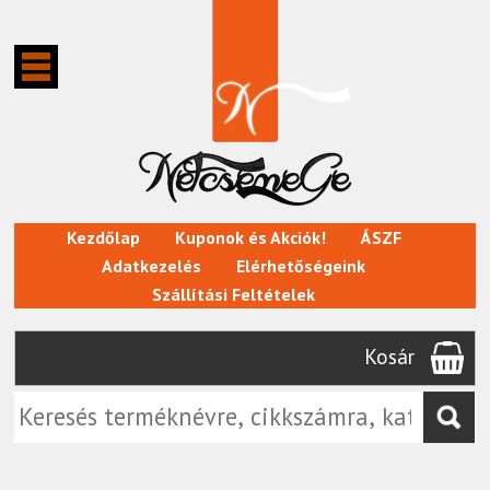
Kezdőlap
Kuponok és Akciók!
ÁSZF
Adatkezelés
Elérhetőségeink
Szállítási Feltételek
Kosár