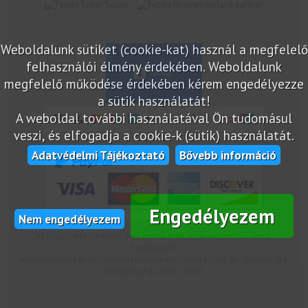
marketplace partner
Weboldalunk sütiket (cookie-kat) használ a megfelelő
felhasználói élmény érdekében. Weboldalunk
megfelelő működése érdekében kérem engedélyezze
a sütik használatát!
A weboldal további használatával Ön tudomásul
veszi, és elfogadja a cookie-k (sütik) használatát.
Adatvédelmi Tájékoztató
Bővebb információ
Engedélyezem
Nem engedélyezem
Az oldalon feltüntetek árak bruttó árak. Az árváltoztatás jogát
fenntartjuk!
www.netcsemege.hu, www.elelmiszer-hazhozszallitas.hu - Minden jog
fenntartva! © 2012 - 2020