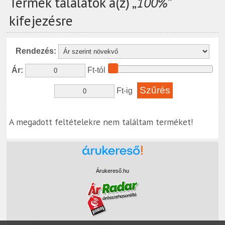
Termék találatok a(z) „
100%
”
kifejezésre
Rendezés:
Ár:
Ft-tól
Ft-ig
A megadott feltételekre nem találtam terméket!
Árukereső.hu