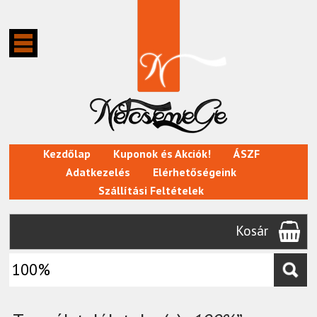
Kezdőlap
Kuponok és Akciók!
ÁSZF
Adatkezelés
Elérhetőségeink
Szállítási Feltételek
Kosár