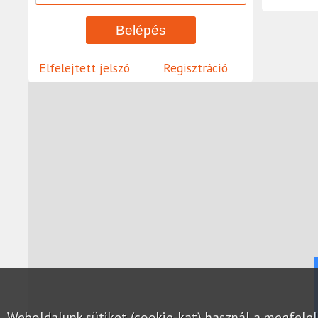
Elfelejtett jelszó
Regisztráció
Weboldalunk sütiket (cookie-kat) használ a megfel