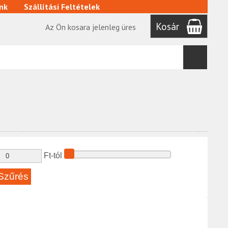
nk
Szállítási Feltételek
Kosár
Az Ön kosara jelenleg üres
Ft-tól