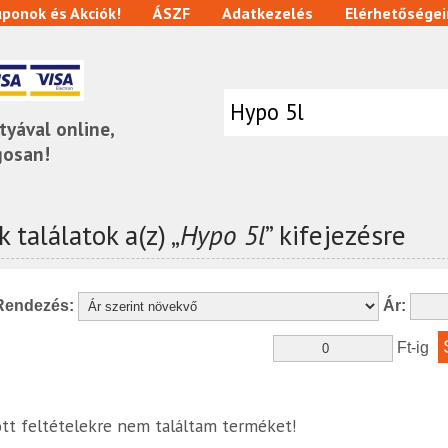
ponok és Akciók!
ÁSZF
Adatkezelés
Elérhetőségei
tyával online,
gosan!
 találatok a(z) „
Hypo 5l
” kifejezésre
Rendezés:
Ár:
Ft-ig
tt feltételekre nem találtam terméket!