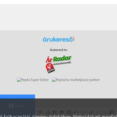
Árukereső.hu
marketplace partner
elő felhasználói élmény érdekében. Weboldalunk megfe