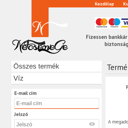
Kezdőlap
Ku
Fizessen bankkár
biztonsá
Termék
Összes termék
Víz
E-mail cím
Jelszó
A megado