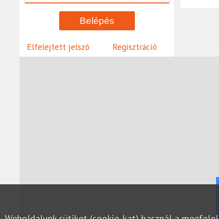
Elfelejtett jelszó
Regisztráció
Weboldalunk sütiket (cookie-kat) használ a megfel