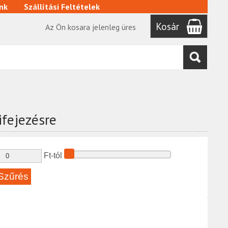
nk
Szállítási Feltételek
Kosár
Az Ön kosara jelenleg üres
kifejezésre
Ft-tól