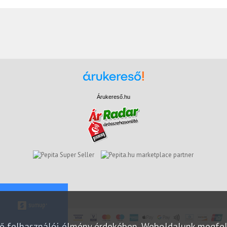
Árukereső.hu
marketplace partner
elő felhasználói élmény érdekében. Weboldalunk megfe