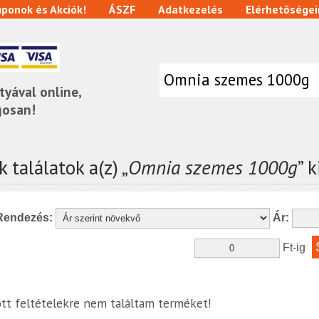
ponok és Akciók!
ÁSZF
Adatkezelés
Elérhetőségei
tyával online,
gosan!
 találatok a(z) „
Omnia szemes 1000g
” 
Rendezés:
Ár:
Ft-ig
tt feltételekre nem találtam terméket!