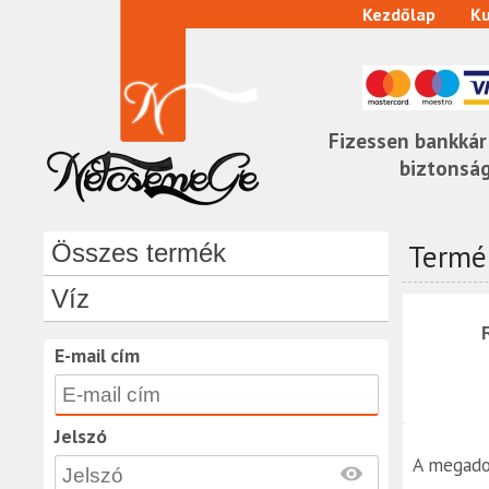
Kezdőlap
Ku
Fizessen bankkár
biztonsá
Termék
Összes termék
Víz
E-mail cím
Jelszó
A megado