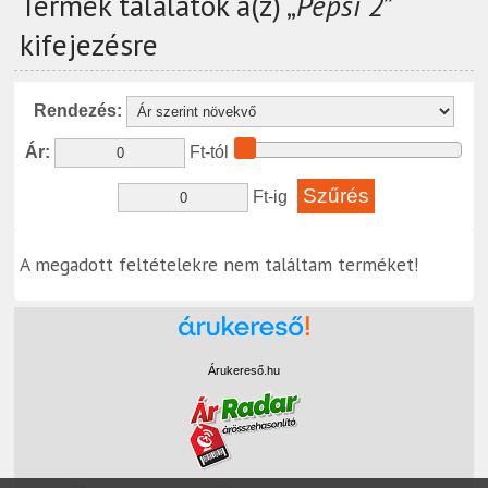
Termék találatok a(z) „
Pepsi 2
”
kifejezésre
Rendezés:
Ár:
Ft-tól
Ft-ig
A megadott feltételekre nem találtam terméket!
Árukereső.hu