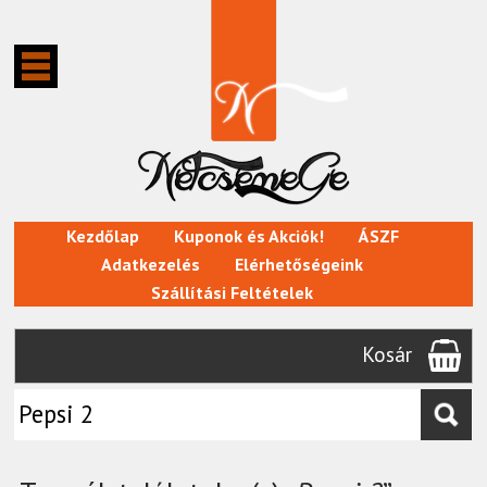
Kezdőlap
Kuponok és Akciók!
ÁSZF
Adatkezelés
Elérhetőségeink
Szállítási Feltételek
Kosár