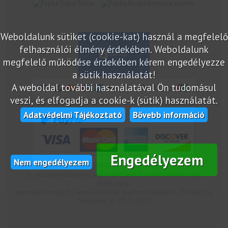
marketplace partner
Weboldalunk sütiket (cookie-kat) használ a megfelelő
felhasználói élmény érdekében. Weboldalunk
megfelelő működése érdekében kérem engedélyezze
a sütik használatát!
A weboldal további használatával Ön tudomásul
veszi, és elfogadja a cookie-k (sütik) használatát.
Adatvédelmi Tájékoztató
Bővebb információ
Engedélyezem
Nem engedélyezem
Az oldalon feltüntetek árak bruttó árak. Az árváltoztatás jogát
fenntartjuk!
www.netcsemege.hu, www.elelmiszer-hazhozszallitas.hu - Minden jog
fenntartva! © 2012 - 2020