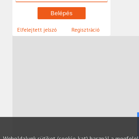
Elfelejtett jelszó
Regisztráció
Weboldalunk sütiket (cookie-kat) használ a megfel