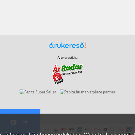
Árukereső.hu
marketplace partner
elő felhasználói élmény érdekében. Weboldalunk megfe