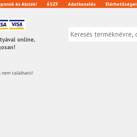
ponok és Akciók!
ÁSZF
Adatkezelés
Elérhetőségei
tyával online,
gosan!
 nem található!