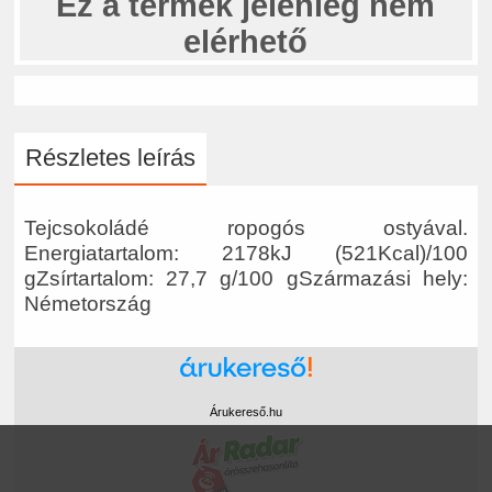
Ez a termék jelenleg nem
elérhető
Részletes leírás
Tejcsokoládé ropogós ostyával.
Energiatartalom: 2178kJ (521Kcal)/100
gZsírtartalom: 27,7 g/100 gSzármazási hely:
Németország
Árukereső.hu