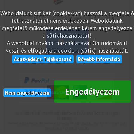
Weboldalunk sütiket (cookie-kat) használ a megfelelő
marketplace partner
felhasználói élmény érdekében. Weboldalunk
megfelelő működése érdekében kérem engedélyezze
a sütik használatát!
A weboldal további használatával Ön tudomásul
veszi, és elfogadja a cookie-k (sütik) használatát.
Adatvédelmi Tájékoztató
Bővebb információ
Engedélyezem
Nem engedélyezem
Az oldalon feltüntetek árak bruttó árak. Az árváltoztatás jogát
fenntartjuk!
www.netcsemege.hu, www.elelmiszer-hazhozszallitas.hu - Minden jog
fenntartva! © 2012 - 2020