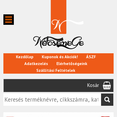
Kezdőlap
Kuponok és Akciók!
ÁSZF
Adatkezelés
Elérhetőségeink
Szállítási Feltételek
Kosár