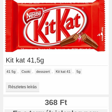
Kit kat 41,5g
41 5g
,
Csoki
,
desszert
,
Kit kat 41
,
5g
Részletes leírás
368 Ft