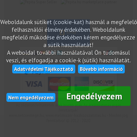
marketplace partner
Weboldalunk sütiket (cookie-kat) használ a megfelelő
felhasználói élmény érdekében. Weboldalunk
megfelelő működése érdekében kérem engedélyezze
a sütik használatát!
A weboldal további használatával Ön tudomásul
veszi, és elfogadja a cookie-k (sütik) használatát.
Adatvédelmi Tájékoztató
Bővebb információ
Engedélyezem
Nem engedélyezem
Az oldalon feltüntetek árak bruttó árak. Az árváltoztatás jogát
fenntartjuk!
www.netcsemege.hu, www.elelmiszer-hazhozszallitas.hu - Minden jog
fenntartva! © 2012 - 2020