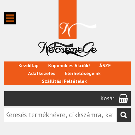
Kezdőlap
Kuponok és Akciók!
ÁSZF
Adatkezelés
Elérhetőségeink
Szállítási Feltételek
Kosár