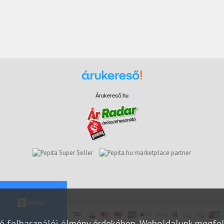
Árukereső.hu
marketplace partner
elő felhasználói élmény érdekében. Weboldalunk megfe