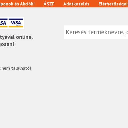
ponok és Akciók!
ÁSZF
Adatkezelés
Elérhetőségei
tyával online,
gosan!
 nem található!