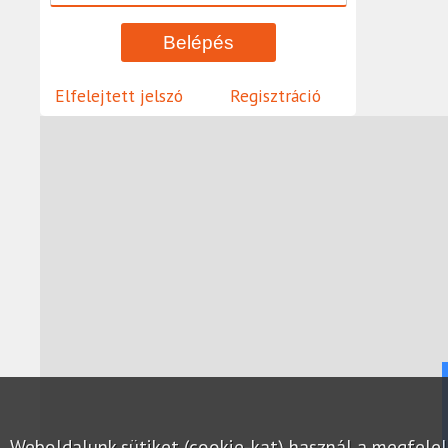
Elfelejtett jelszó
Regisztráció
Weboldalunk sütiket (cookie-kat) használ a megfel