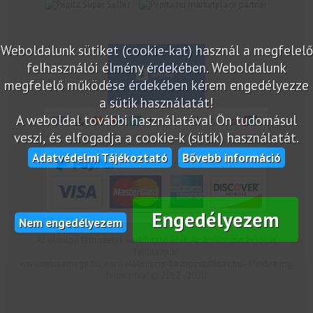
marketplace partner
Weboldalunk sütiket (cookie-kat) használ a megfelelő
felhasználói élmény érdekében. Weboldalunk
megfelelő működése érdekében kérem engedélyezze
a sütik használatát!
A weboldal további használatával Ön tudomásul
veszi, és elfogadja a cookie-k (sütik) használatát.
Adatvédelmi Tájékoztató
Bővebb információ
Engedélyezem
Nem engedélyezem
Az oldalon feltüntetek árak bruttó árak. Az árváltoztatás jogát
fenntartjuk!
www.netcsemege.hu, www.elelmiszer-hazhozszallitas.hu - Minden jog
fenntartva! © 2012 - 2020