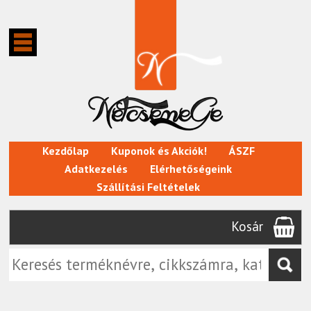
Kezdőlap
Kuponok és Akciók!
ÁSZF
Adatkezelés
Elérhetőségeink
Szállítási Feltételek
Kosár