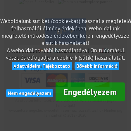
marketplace partner
Weboldalunk sütiket (cookie-kat) használ a megfelelő
felhasználói élmény érdekében. Weboldalunk
megfelelő működése érdekében kérem engedélyezze
a sütik használatát!
A weboldal további használatával Ön tudomásul
veszi, és elfogadja a cookie-k (sütik) használatát.
Adatvédelmi Tájékoztató
Bővebb információ
Engedélyezem
Nem engedélyezem
Az oldalon feltüntetek árak bruttó árak. Az árváltoztatás jogát
fenntartjuk!
www.netcsemege.hu, www.elelmiszer-hazhozszallitas.hu - Minden jog
fenntartva! © 2012 - 2020