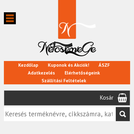
Kezdőlap
Kuponok és Akciók!
ÁSZF
Adatkezelés
Elérhetőségeink
Szállítási Feltételek
Kosár