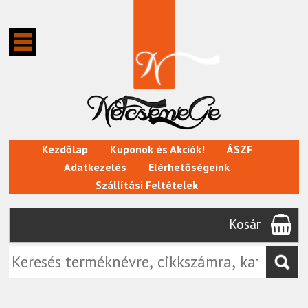
Kezdőlap
Kuponok és Akciók!
ÁSZF
Adatkezelés
Elérhetőségeink
Szállítási Feltételek
Kosár