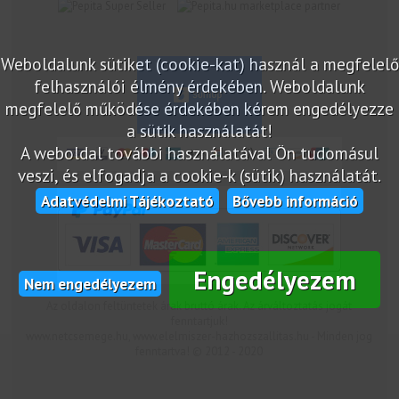
marketplace partner
Weboldalunk sütiket (cookie-kat) használ a megfelelő
felhasználói élmény érdekében. Weboldalunk
megfelelő működése érdekében kérem engedélyezze
a sütik használatát!
A weboldal további használatával Ön tudomásul
veszi, és elfogadja a cookie-k (sütik) használatát.
Adatvédelmi Tájékoztató
Bővebb információ
Engedélyezem
Nem engedélyezem
Az oldalon feltüntetek árak bruttó árak. Az árváltoztatás jogát
fenntartjuk!
www.netcsemege.hu, www.elelmiszer-hazhozszallitas.hu - Minden jog
fenntartva! © 2012 - 2020