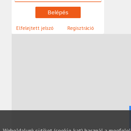
Elfelejtett jelszó
Regisztráció
Weboldalunk sütiket (cookie-kat) használ a megfel