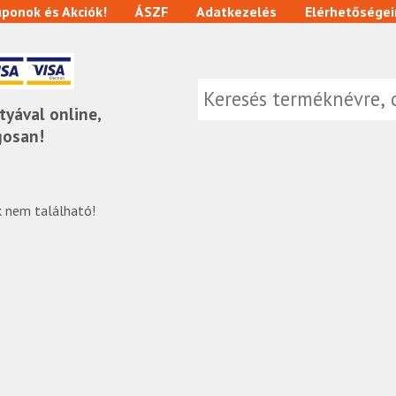
ponok és Akciók!
ÁSZF
Adatkezelés
Elérhetőségei
tyával online,
gosan!
 nem található!