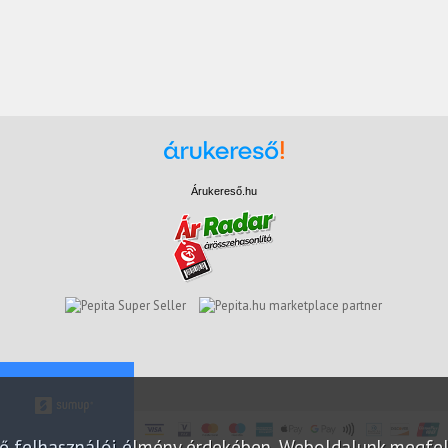
Árukereső.hu
marketplace partner
elő felhasználói élmény érdekében. Weboldalunk megfe