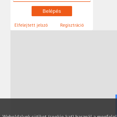
Elfelejtett jelszó
Regisztráció
Weboldalunk sütiket (cookie-kat) használ a megfel