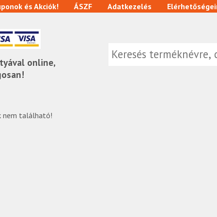
ponok és Akciók!
ÁSZF
Adatkezelés
Elérhetőségei
tyával online,
gosan!
 nem található!