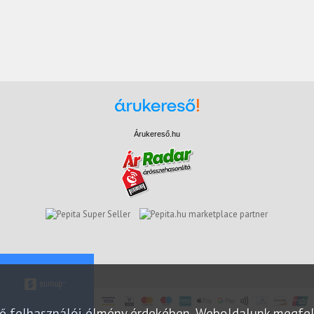
Árukereső.hu
marketplace partner
elő felhasználói élmény érdekében. Weboldalunk megfe