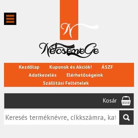
Kezdőlap
Kuponok és Akciók!
ÁSZF
Adatkezelés
Elérhetőségeink
Szállítási Feltételek
Kosár