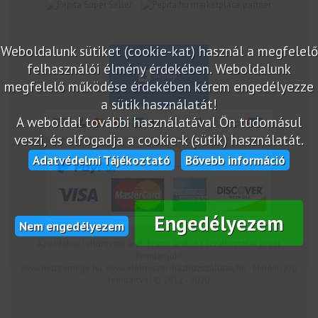
marketplace partner
Weboldalunk sütiket (cookie-kat) használ a megfelelő
felhasználói élmény érdekében. Weboldalunk
megfelelő működése érdekében kérem engedélyezze
a sütik használatát!
A weboldal további használatával Ön tudomásul
veszi, és elfogadja a cookie-k (sütik) használatát.
Adatvédelmi Tájékoztató
Bővebb információ
Engedélyezem
Nem engedélyezem
Az oldalon feltüntetek árak bruttó árak. Az árváltoztatás jogát
fenntartjuk!
www.netcsemege.hu, www.elelmiszer-hazhozszallitas.hu - Minden jog
fenntartva! © 2012 - 2020