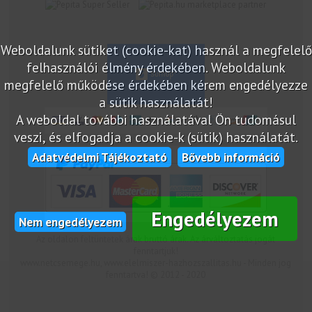
marketplace partner
Weboldalunk sütiket (cookie-kat) használ a megfelelő
felhasználói élmény érdekében. Weboldalunk
megfelelő működése érdekében kérem engedélyezze
a sütik használatát!
A weboldal további használatával Ön tudomásul
veszi, és elfogadja a cookie-k (sütik) használatát.
Adatvédelmi Tájékoztató
Bővebb információ
Engedélyezem
Nem engedélyezem
Az oldalon feltüntetek árak bruttó árak. Az árváltoztatás jogát
fenntartjuk!
www.netcsemege.hu, www.elelmiszer-hazhozszallitas.hu - Minden jog
fenntartva! © 2012 - 2020