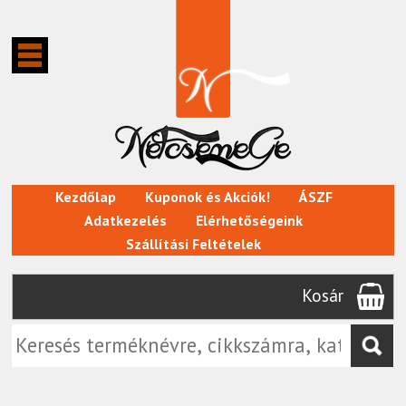
Kezdőlap
Kuponok és Akciók!
ÁSZF
Adatkezelés
Elérhetőségeink
Szállítási Feltételek
Kosár