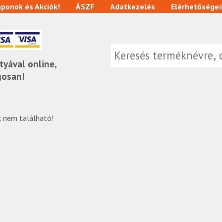
ponok és Akciók!
ÁSZF
Adatkezelés
Elérhetőségei
tyával online,
gosan!
 nem található!