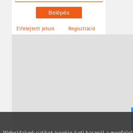
Elfelejtett jelszó
Regisztráció
Weboldalunk sütiket (cookie-kat) használ a megfel