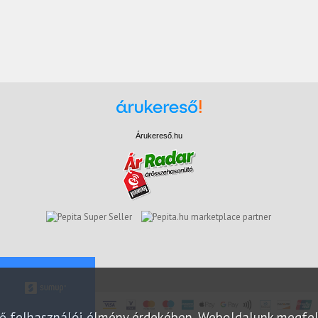
Árukereső.hu
marketplace partner
elő felhasználói élmény érdekében. Weboldalunk megfe