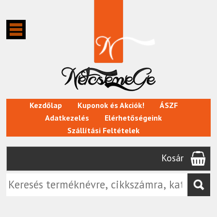
Kezdőlap
Kuponok és Akciók!
ÁSZF
Adatkezelés
Elérhetőségeink
Szállítási Feltételek
Kosár