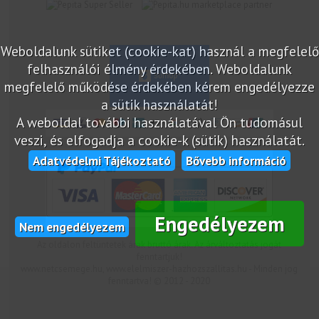
marketplace partner
Weboldalunk sütiket (cookie-kat) használ a megfelelő
felhasználói élmény érdekében. Weboldalunk
megfelelő működése érdekében kérem engedélyezze
a sütik használatát!
A weboldal további használatával Ön tudomásul
veszi, és elfogadja a cookie-k (sütik) használatát.
Adatvédelmi Tájékoztató
Bővebb információ
Engedélyezem
Nem engedélyezem
Az oldalon feltüntetek árak bruttó árak. Az árváltoztatás jogát
fenntartjuk!
www.netcsemege.hu, www.elelmiszer-hazhozszallitas.hu - Minden jog
fenntartva! © 2012 - 2020