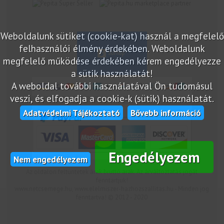
marketplace partner
Weboldalunk sütiket (cookie-kat) használ a megfelelő
felhasználói élmény érdekében. Weboldalunk
megfelelő működése érdekében kérem engedélyezze
a sütik használatát!
A weboldal további használatával Ön tudomásul
veszi, és elfogadja a cookie-k (sütik) használatát.
Adatvédelmi Tájékoztató
Bővebb információ
Engedélyezem
Nem engedélyezem
Az oldalon feltüntetek árak bruttó árak. Az árváltoztatás jogát
fenntartjuk!
www.netcsemege.hu, www.elelmiszer-hazhozszallitas.hu - Minden jog
fenntartva! © 2012 - 2020