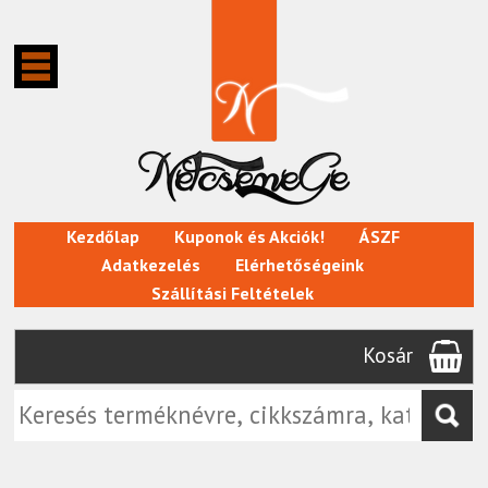
Kezdőlap
Kuponok és Akciók!
ÁSZF
Adatkezelés
Elérhetőségeink
Szállítási Feltételek
Kosár