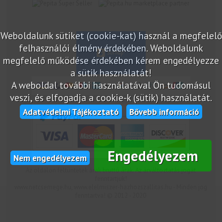
marketplace partner
Weboldalunk sütiket (cookie-kat) használ a megfelelő
felhasználói élmény érdekében. Weboldalunk
megfelelő működése érdekében kérem engedélyezze
a sütik használatát!
A weboldal további használatával Ön tudomásul
veszi, és elfogadja a cookie-k (sütik) használatát.
Adatvédelmi Tájékoztató
Bővebb információ
Engedélyezem
Nem engedélyezem
Az oldalon feltüntetek árak bruttó árak. Az árváltoztatás jogát
fenntartjuk!
www.netcsemege.hu, www.elelmiszer-hazhozszallitas.hu - Minden jog
fenntartva! © 2012 - 2020