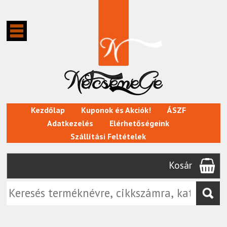
Kezdőlap
Kuponok és Akciók!
ÁSZF
Adatkezelés
Elérhetőségeink
Szállítási Feltételek
Kosár