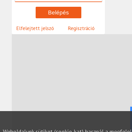
Elfelejtett jelszó
Regisztráció
Weboldalunk sütiket (cookie-kat) használ a megfel