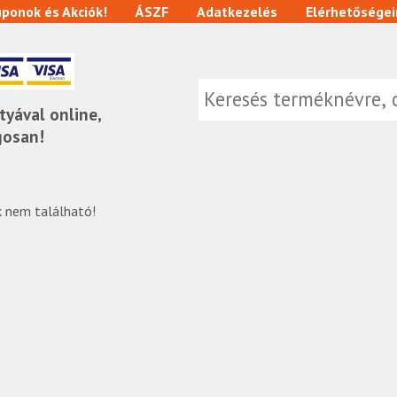
ponok és Akciók!
ÁSZF
Adatkezelés
Elérhetőségei
tyával online,
gosan!
 nem található!