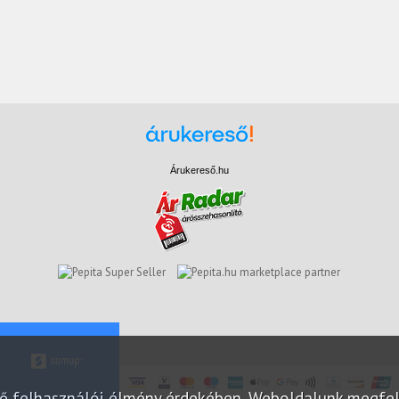
Árukereső.hu
marketplace partner
elő felhasználói élmény érdekében. Weboldalunk megfe