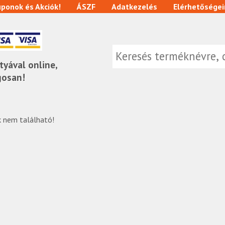
ponok és Akciók!
ÁSZF
Adatkezelés
Elérhetőségei
tyával online,
gosan!
 nem található!