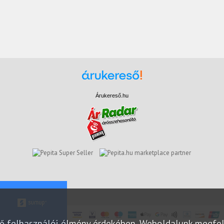
Árukereső.hu
marketplace partner
elő felhasználói élmény érdekében. Weboldalunk megfe