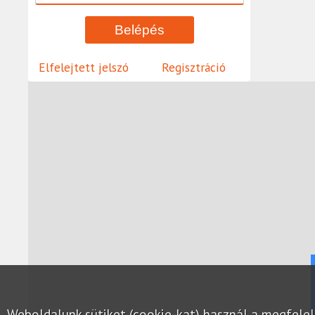
Elfelejtett jelszó
Regisztráció
Weboldalunk sütiket (cookie-kat) használ a megfel